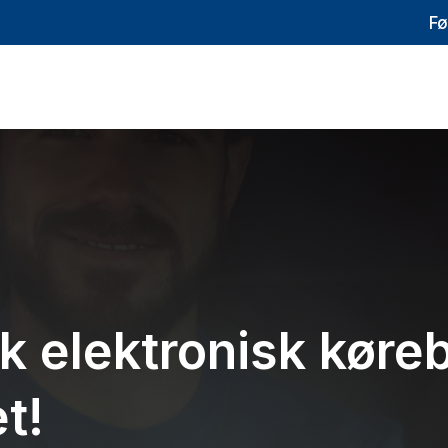
Fø
k elektronisk køre
t!