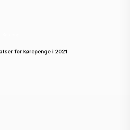
Kørebog
Køreb
atser for kørepenge i 2021
Skattek