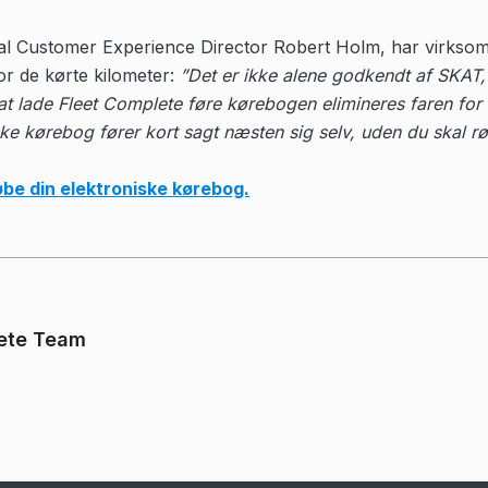
bal Customer Experience Director Robert Holm, har virks
or de kørte kilometer:
”Det er ikke alene godkendt af SKAT,
 at lade Fleet Complete føre kørebogen elimineres faren f
ske kørebog fører kort sagt næsten sig selv, uden du skal rø
øbe din elektroniske kørebog.
ete Team