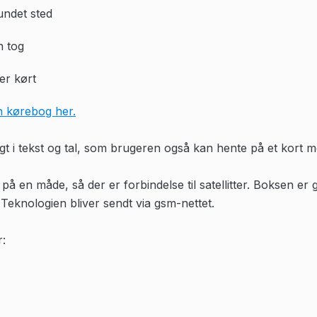
undet sted
n tog
er kørt
 kørebog her.
t i tekst og tal, som brugeren også kan hente på et kort me
å en måde, så der er forbindelse til satellitter. Boksen er
 Teknologien bliver sendt via gsm-nettet.
r: