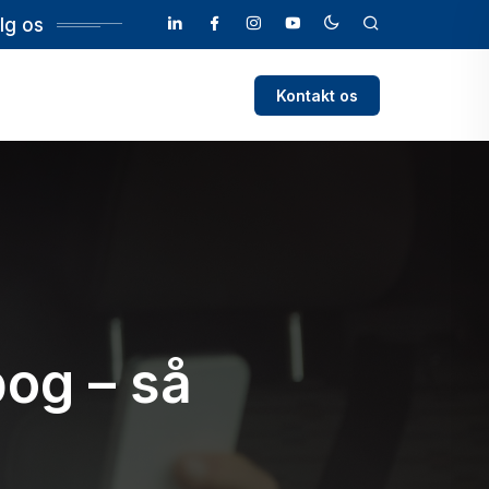
lg os
Kontakt os
bog – så