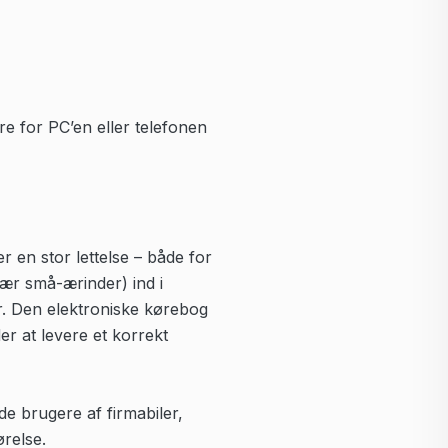
re for PC’en eller telefonen
r en stor lettelse – både for
ær små-ærinder) ind i
r. Den elektroniske kørebog
r at levere et korrekt
de brugere af firmabiler,
relse.