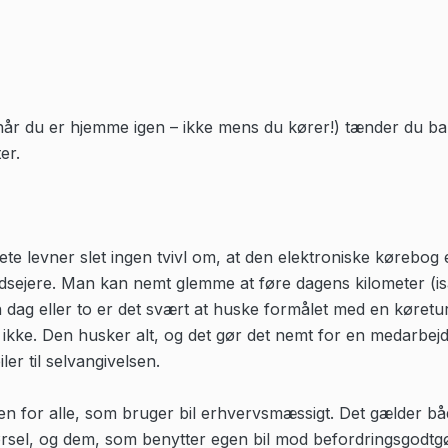
(når du er hjemme igen – ikke mens du kører!) tænder du ba
er.
ete levner slet ingen tvivl om, at den elektroniske kørebog e
sejere. Man kan nemt glemme at føre dagens kilometer (is
 dag eller to er det svært at huske formålet med en køretu
ikke. Den husker alt, og det gør det nemt for en medarbejde
ler til selvangivelsen.
en for alle, som bruger bil erhvervsmæssigt. Det gælder bå
rsel, og dem, som benytter egen bil mod befordringsgodtgø