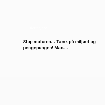
Flådestyring
ed:
Stop motoren… Tænk på miljøet og
ngsted
pengepungen! Max.…