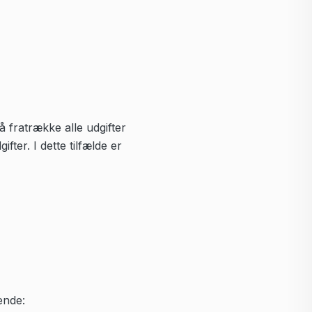
 fratrække alle udgifter
fter. I dette tilfælde er
ende: