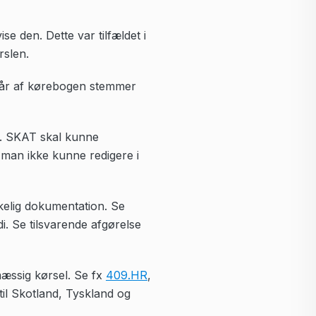
e den. Dette var tilfældet i
rslen.
mgår af kørebogen stemmer
og. SKAT skal kunne
 man ikke kunne redigere i
kelig dokumentation. Se
i. Se tilsvarende afgørelse
mæssig kørsel. Se fx
409.HR
,
til Skotland, Tyskland og