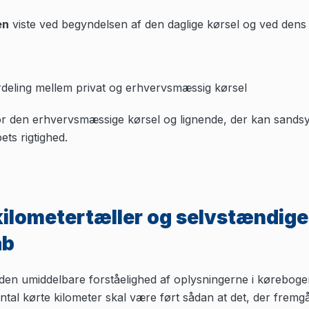
en
viste ved begyndelsen af den daglige kørsel og ved dens 
rdeling mellem privat og erhvervsmæssig kørsel
r den erhvervsmæssige kørsel og lignende, der kan sandsy
ts rigtighed.
 kilometertæller og selvstændig
ab
l den umiddelbare forståelighed af oplysningerne i kørebog
antal kørte kilometer skal være ført sådan at det, der fre