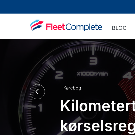
BLOG
Kørebog
Kilometert
kørselsre