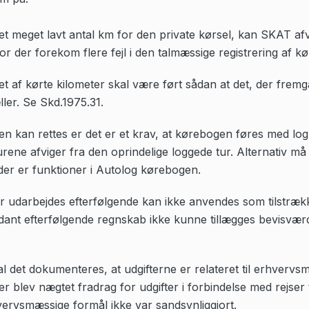
t meget lavt antal km for den private kørsel, kan SKAT afvis
 der forekom flere fejl i den talmæssige registrering af kø
t af kørte kilometer skal være ført sådan at det, der fre
ler. Se Skd.1975.31.
en kan rettes er det er et krav, at kørebogen føres med l
urene afviger fra den oprindelige loggede tur. Alternativ må
er er funktioner i Autolog kørebogen.
r udarbejdes efterfølgende kan ikke anvendes som tilstræk
ådant efterfølgende regnskab ikke kunne tillægges bevisværd
det dokumenteres, at udgifterne er relateret til erhvervs
 blev nægtet fradrag for udgifter i forbindelse med rejser 
hvervsmæssige formål ikke var sandsynliggjort.