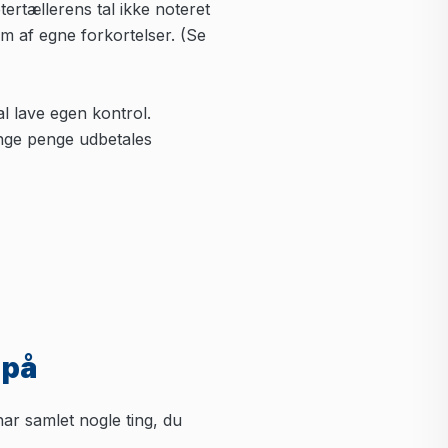
ertællerens tal ikke noteret
rm af egne forkortelser. (Se
l lave egen kontrol.
ange penge udbetales
 på
ar samlet nogle ting, du