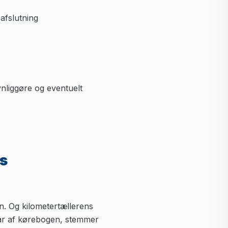
afslutning
nliggøre og eventuelt
es
en. Og kilometertællerens
mgår af kørebogen, stemmer