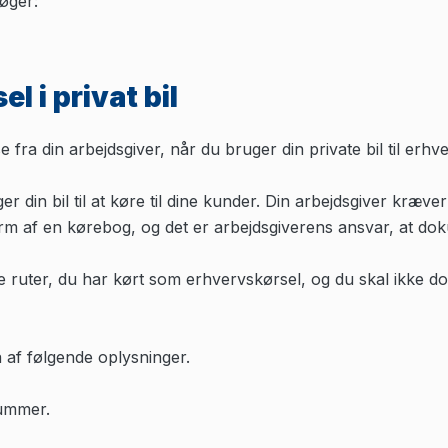
øger:
el i privat bil
 fra din arbejdsgiver, når du bruger din private bil til erhv
 din bil til at køre til dine kunder. Din arbejdsgiver kræv
orm af en kørebog, og det er arbejdsgiverens ansvar, at do
 ruter, du har kørt som erhvervskørsel, og du skal ikke d
af følgende oplysninger.
ummer.