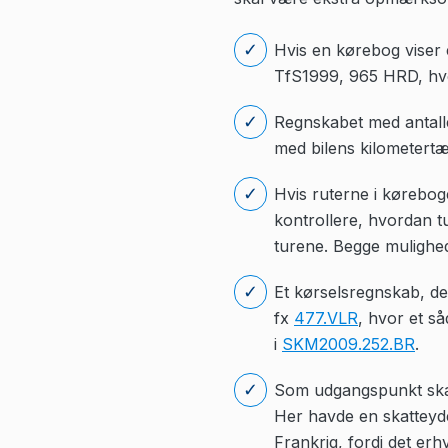
Hvis en kørebog viser e
TfS1999, 965 HRD, hvor
Regnskabet med antalle
med bilens kilometertæl
Hvis ruterne i kørebog
kontrollere, hvordan t
turene. Begge mulighed
Et kørselsregnskab, de
fx
477.VLR
, hvor et s
i
SKM2009.252.BR
.
Som udgangspunkt skal 
Her havde en skatteyder
Frankrig, fordi det er