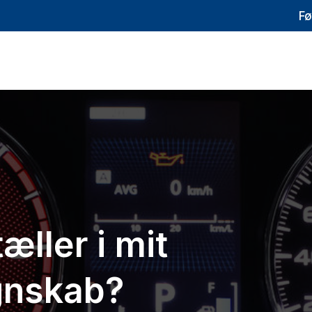
Fø
æller i mit
gnskab?