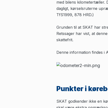
med bilens kilometertæller.
dagligt, kørselsruterne upræ
TfS1999, 878 HRD.)
Grunden til at SKAT har str
Retssager har vist, at denn
skattefrit.
Denne information findes i A
Punkter i køre
SKAT godkender ikke en køre
skal være ekstra opmærkso