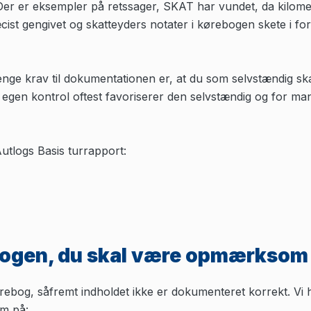
 Der er eksempler på retssager, SKAT har vundet, da kilomet
cist gengivet og skatteyders notater i kørebogen skete i fo
enge krav til dokumentationen er, at du som selvstændig ska
e egen kontrol oftest favoriserer den selvstændig og for m
utlogs Basis turrapport:
bogen, du skal være opmærksom
bog, såfremt indholdet ikke er dokumenteret korrekt. Vi h
m på: