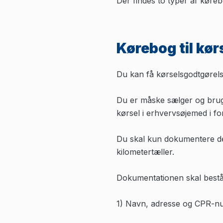
Der findes to typer af køreb
Kørebog til kørs
Du kan få kørselsgodtgørelse
Du er måske sælger og bruger
kørsel i erhvervsøjemed i f
Du skal kun dokumentere de
kilometertæller.
Dokumentationen skal bestå 
1) Navn, adresse og CPR-n