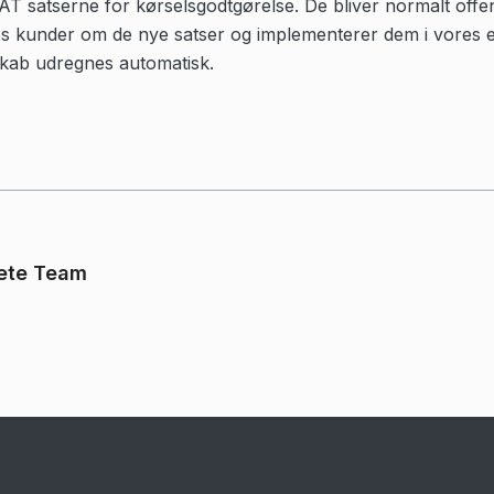
AT satserne for kørselsgodtgørelse. De bliver normalt offen
res kunder om de nye satser og implementerer dem i vores 
kab udregnes automatisk.
ete Team