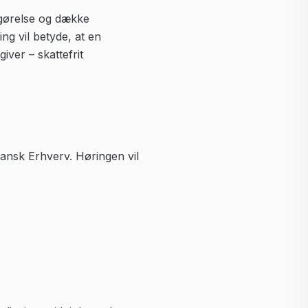
tgørelse og dække
ng vil betyde, at en
giver – skattefrit
 Dansk Erhverv. Høringen vil