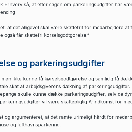
k Erhverv så, at efter sagen om parkeringsudgifter har væ
vending
t, at det alligevel skal være skattefrit for medarbejdere at
e også får skattefri kørselsgodtgørelse.”
lse og parkeringsudgifter
 man ikke kunne få kørselsgodtgørelse og samtidig få dække
betale skat af arbejdsgiverens dækning af parkeringsudgifter
repenge skulle kunne dække parkeringsudgifter, selv de dyre 
parkeringsudgifter vil være skattepligtig A-indkomst for me
t og argumenteret, at det ramte urimeligt hårdt for medarbej
-huse og lufthavnsparkering.