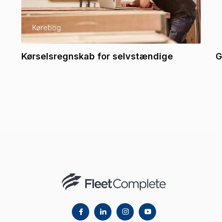
Kørebog
Kørselsregnskab for selvstændige
G