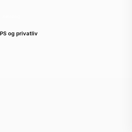
Kørebog
Køreb
PS og privatliv
Hvad sk