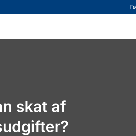
Fø
n skat af
sudgifter?