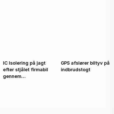
Flådestyring
Kørebog
IC Isolering på jagt
GPS afslører biltyv på
efter stjålet firmabil
indbrudstogt
gennem…