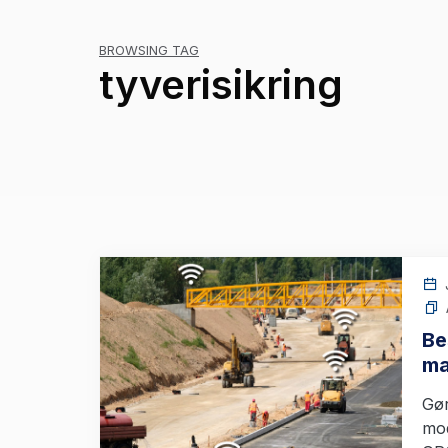
BROWSING TAG
tyverisikring
J
Be
ma
Gør
mod