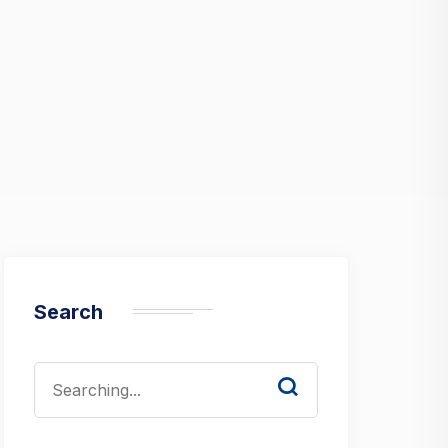
Search
Search
for: