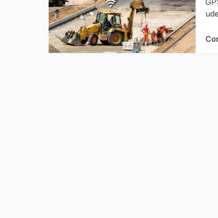
GPS
ude
Con