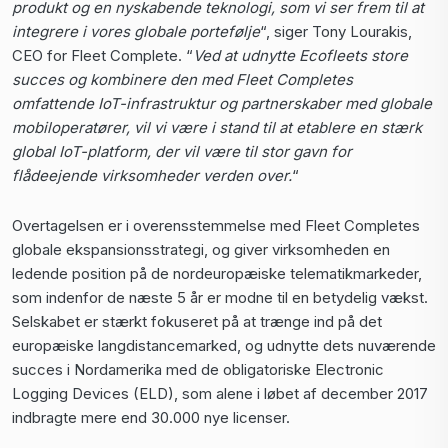
produkt og en nyskabende teknologi, som vi ser frem til at
integrere i vores globale portefølje
“, siger Tony Lourakis,
CEO for Fleet Complete. “
Ved at udnytte Ecofleets store
succes og kombinere den med Fleet Completes
omfattende IoT-infrastruktur og partnerskaber med globale
mobiloperatører, vil vi være i stand til at etablere en stærk
global IoT-platform, der vil være til stor gavn for
flådeejende virksomheder verden over.
“
Overtagelsen er i overensstemmelse med Fleet Completes
globale ekspansionsstrategi, og giver virksomheden en
ledende position på de nordeuropæiske telematikmarkeder,
som indenfor de næste 5 år er modne til en betydelig vækst.
Selskabet er stærkt fokuseret på at trænge ind på det
europæiske langdistancemarked, og udnytte dets nuværende
succes i Nordamerika med de obligatoriske Electronic
Logging Devices (ELD), som alene i løbet af december 2017
indbragte mere end 30.000 nye licenser.