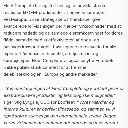
Fleet Complete har også til hensigt at udvikle stærke
relationer til OEM-producenter af erhvervskøretøjer i
Vesteuropa. Disse strategiske partnerskaber giver
avancerede IoT-løsninger, der hjælper virksomheder med at
reducere nedetid og de samlede ejeromkostninger for deres
flåde, samtidig med at effektiviteten af gods- og
passagertransport øges. Løsningerne er relevante for alle
typer af flåder uanset branche, arbejdsrutiner og
køretøjstyper. Fleet Complete vil også udnytte Ecofleets
unikke puljebilsfunktionalitet for at fremme
delebilsteknologien i Europa og andre markeder.
“
Sammenlægningen af Fleet Complete og Ecofleet giver os
ekstraordinære produkter og teknologiske muligheder
“,
siger Stig Lyngsie, COO for Ecofleet. “
Vores værdier og
interne kulturer er perfekt tilpassede, og sammen vil vi
opnå større succes på den internationale scene. Begge
vores virksomheder er kundeorienterede og investerer i