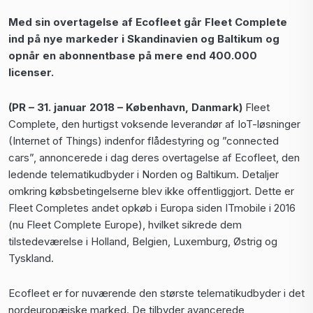
Med sin overtagelse af Ecofleet går Fleet Complete
ind på nye markeder i Skandinavien og Baltikum og
opnår en abonnentbase på mere end 400.000
licenser.
(PR – 31. januar 2018 – København, Danmark)
Fleet
Complete, den hurtigst voksende leverandør af IoT-løsninger
(Internet of Things) indenfor flådestyring og ”connected
cars”, annoncerede i dag deres overtagelse af Ecofleet, den
ledende telematikudbyder i Norden og Baltikum. Detaljer
omkring købsbetingelserne blev ikke offentliggjort. Dette er
Fleet Completes andet opkøb i Europa siden ITmobile i 2016
(nu Fleet Complete Europe), hvilket sikrede dem
tilstedeværelse i Holland, Belgien, Luxemburg, Østrig og
Tyskland.
Ecofleet er for nuværende den største telematikudbyder i det
nordeuropæiske marked. De tilbyder avancerede,